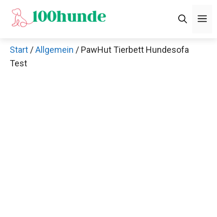
Zum
M
Inhalt
springen
Start
/
Allgemein
/ PawHut Tierbett Hundesofa
Test