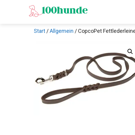
Zum
Inhalt
springen
Start
/
Allgemein
/ CopcoPet Fettlederleine