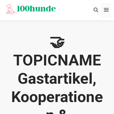
Zum
M
Inhalt
springen
🤝
TOPICNAME
Gastartikel,
Kooperatione