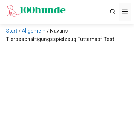
Zum
M
Inhalt
springen
Start
/
Allgemein
/ Navaris
Tierbeschäftigungsspielzeug Futternapf Test