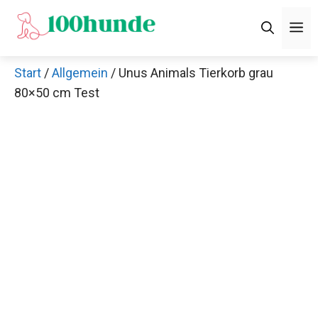
Zum
M
Inhalt
springen
Start
/
Allgemein
/ Unus Animals Tierkorb grau
80×50 cm Test