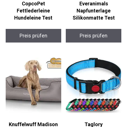
CopcoPet
Everanimals
Fettlederleine
Napfunterlage
Hundeleine Test
Silikonmatte Test
Preis prüfen
Preis prüfen
Knuffelwuff Madison
Taglory