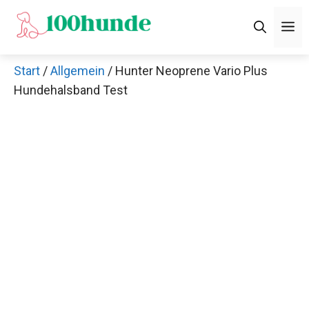
Zum
M
Inhalt
springen
Start
/
Allgemein
/ Hunter Neoprene Vario Plus
Hundehalsband Test