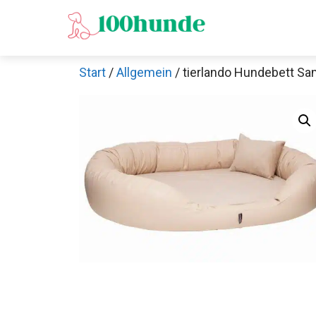
Zum
Inhalt
springen
Start
/
Allgemein
/ tierlando Hundebett S