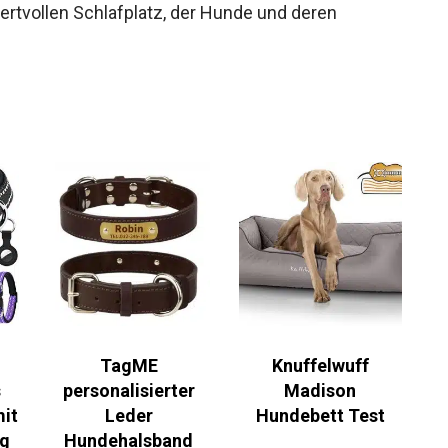
tvollen Schlafplatz, der Hunde und deren
TagME
Knuffelwuff
s
personalisierter
Madison
it
Leder
Hundebett Test
ng
Hundehalsband