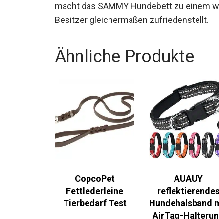
macht das SAMMY Hundebett zu einem wer
Besitzer gleichermaßen zufriedenstellt.
Ähnliche Produkte
CopcoPet
AUAUY
Fettlederleine
reflektierende
Tierbedarf Test
Hundehalsband m
AirTag-Halteru