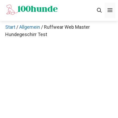
Zum
M
Inhalt
springen
Start
/
Allgemein
/ Ruffwear Web Master
Hundegeschirr Test