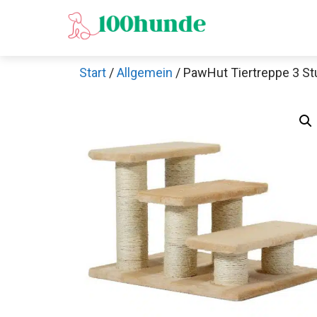
Zum
Inhalt
springen
Start
/
Allgemein
/ PawHut Tiertreppe 3 St