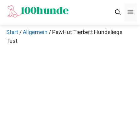
Zum
M
Inhalt
springen
Start
/
Allgemein
/ PawHut Tierbett Hundeliege
Test