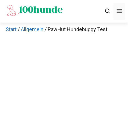
Zum
M
Inhalt
springen
Start
/
Allgemein
/ PawHut Hundebuggy Test