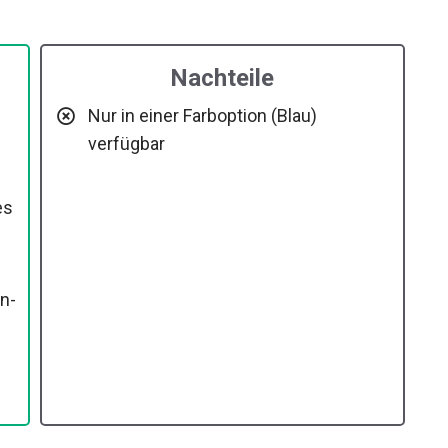
Nachteile
Nur in einer Farboption (Blau)
verfügbar
es
n-