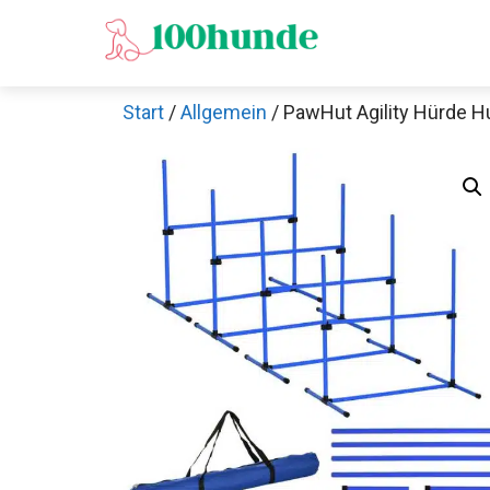
Zum
Inhalt
springen
Start
/
Allgemein
/ PawHut Agility Hürde Hu