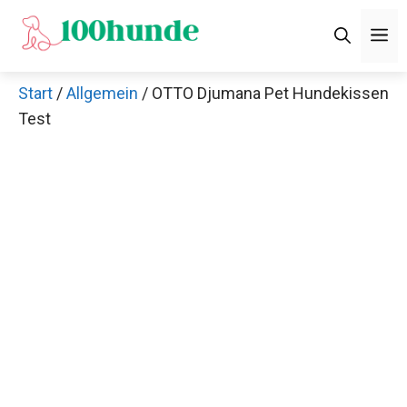
Zum
M
Inhalt
springen
Start
/
Allgemein
/ OTTO Djumana Pet Hundekissen
Test