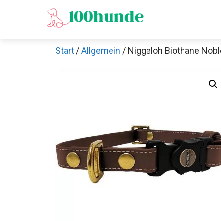
Zum
Inhalt
springen
Start
/
Allgemein
/ Niggeloh Biothane Nob