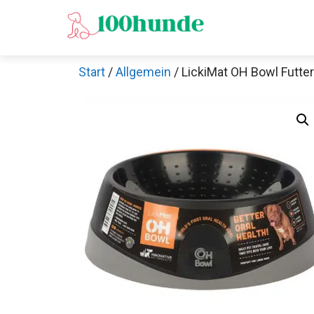
Zum
Inhalt
springen
Start
/
Allgemein
/ LickiMat OH Bowl Futte