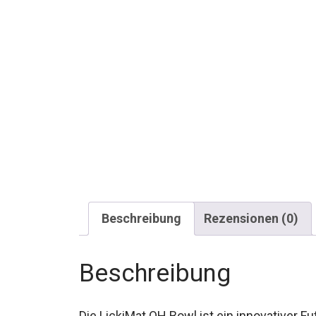
Beschreibung
Rezensionen (0)
Beschreibung
Die LickiMat OH Bowl ist ein innovativer Fu