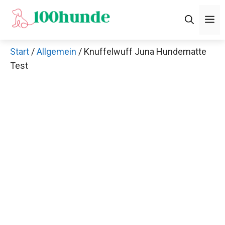
Zum
M
Inhalt
springen
Start
/
Allgemein
/ Knuffelwuff Juna Hundematte
Test