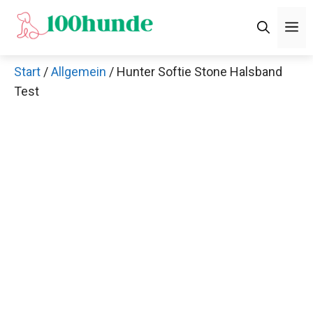
Zum
M
Inhalt
springen
Start
/
Allgemein
/ Hunter Softie Stone Halsband
Test