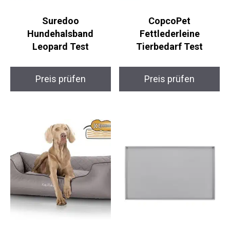
Suredoo
CopcoPet
Hundehalsband
Fettlederleine
Leopard Test
Tierbedarf Test
Preis prüfen
Preis prüfen