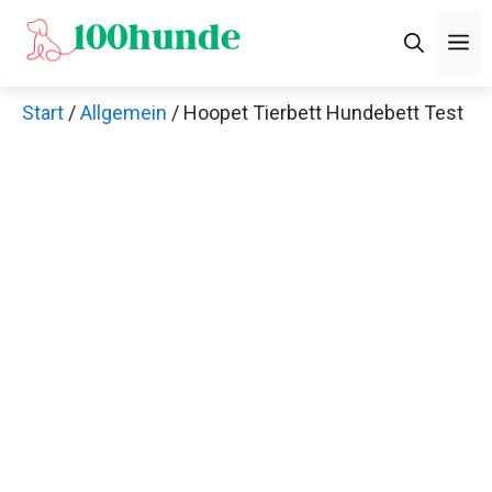
Zum
M
Inhalt
springen
Start
/
Allgemein
/ Hoopet Tierbett Hundebett Test