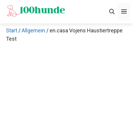
Zum
M
Inhalt
springen
Start
/
Allgemein
/ en.casa Vojens Haustiertreppe
Test