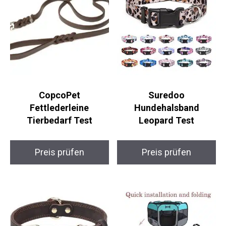
CopcoPet
Suredoo
Fettlederleine
Hundehalsband
Tierbedarf Test
Leopard Test
Preis prüfen
Preis prüfen