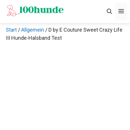
Zum
M
Inhalt
springen
Start
/
Allgemein
/ D by E Couture Sweet Crazy Life
III Hunde-Halsband Test