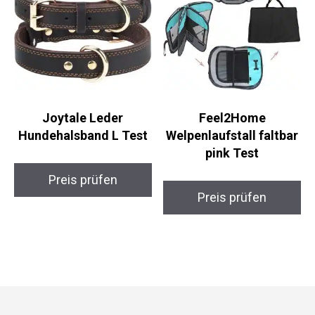
Joytale Leder
Feel2Home
Hundehalsband L Test
Welpenlaufstall faltbar
pink Test
Preis prüfen
Preis prüfen