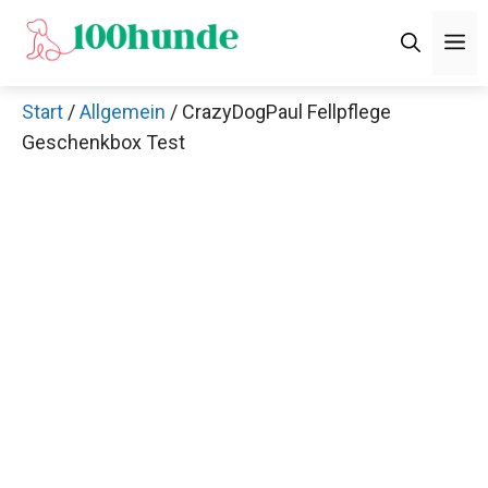
Zum
M
Inhalt
springen
Start
/
Allgemein
/ CrazyDogPaul Fellpflege
Geschenkbox Test