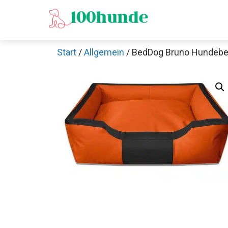
Zum
Inhalt
springen
Start
/
Allgemein
/ BedDog Bruno Hundebet