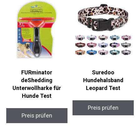
FURminator
Suredoo
deShedding
Hundehalsband
Unterwollharke für
Leopard Test
Hunde Test
Preis prüfen
Preis prüfen