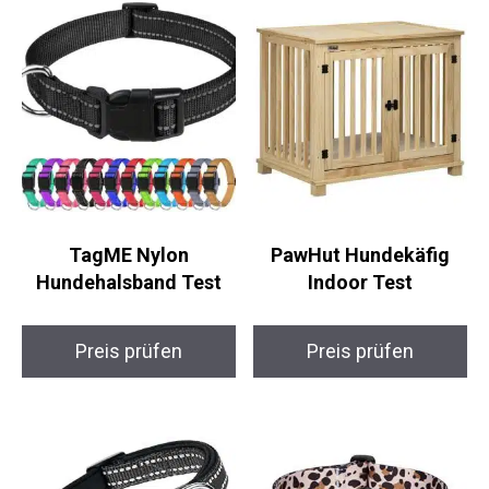
TagME Nylon
PawHut Hundekäfig
Hundehalsband Test
Indoor Test
Preis prüfen
Preis prüfen