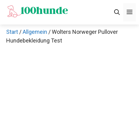
Zum
M
Inhalt
springen
Start
/
Allgemein
/ Wolters Norweger Pullover
Hundebekleidung Test