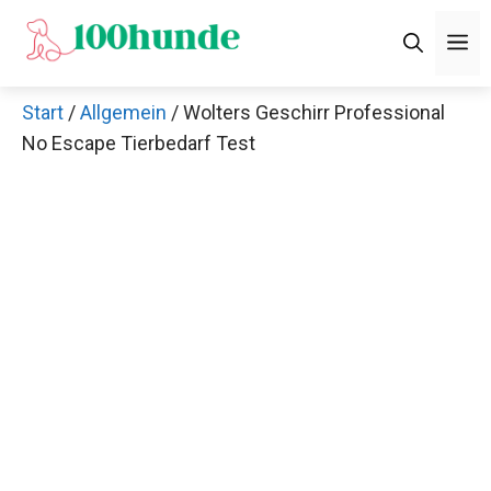
Zum
M
Inhalt
springen
Start
/
Allgemein
/ Wolters Geschirr Professional
No Escape Tierbedarf Test