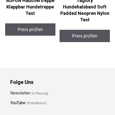
AUFUN Haustiertreppe
Taglory
Klappbar Hundetreppe
Hundehalsband Soft
Test
Padded Neopren Nylon
Test
Preis prüfen
Preis prüfen
Folge Uns
Newsletter
(in Planung)
YouTube
(Produkttests)