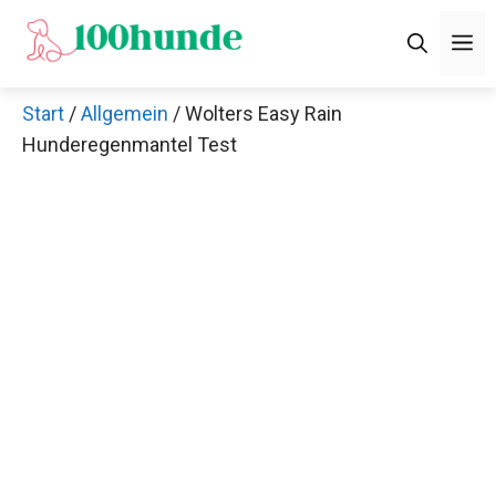
Zum
M
Inhalt
springen
Start
/
Allgemein
/ Wolters Easy Rain
Hunderegenmantel Test