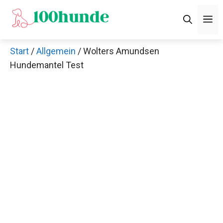
Zum
M
Inhalt
springen
Start
/
Allgemein
/ Wolters Amundsen
Hundemantel Test