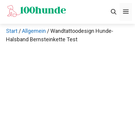
Zum
M
Inhalt
springen
Start
/
Allgemein
/ Wandtattoodesign Hunde-
Halsband Bernsteinkette Test