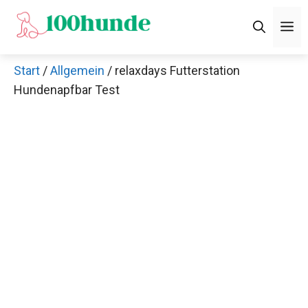
Zum
M
Inhalt
springen
Start
/
Allgemein
/ relaxdays Futterstation
Hundenapfbar Test