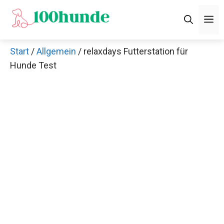
Zum
M
Inhalt
springen
Start
/
Allgemein
/ relaxdays Futterstation für
Hunde Test