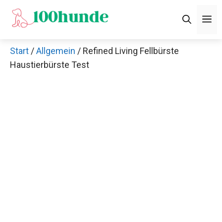
Zum
M
Inhalt
springen
Start
/
Allgemein
/ Refined Living Fellbürste
Haustierbürste Test