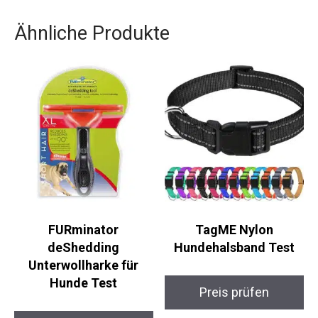
Ähnliche Produkte
FURminator
TagME Nylon
deShedding
Hundehalsband Test
Unterwollharke für
Hunde Test
Preis prüfen