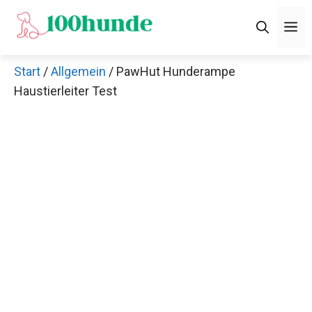
Zum
M
Inhalt
springen
Start
/
Allgemein
/ PawHut Hunderampe
Haustierleiter Test