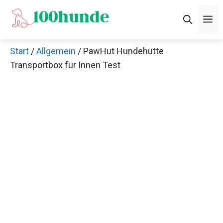
Zum
M
Inhalt
springen
Start
/
Allgemein
/ PawHut Hundehütte
Transportbox für Innen Test