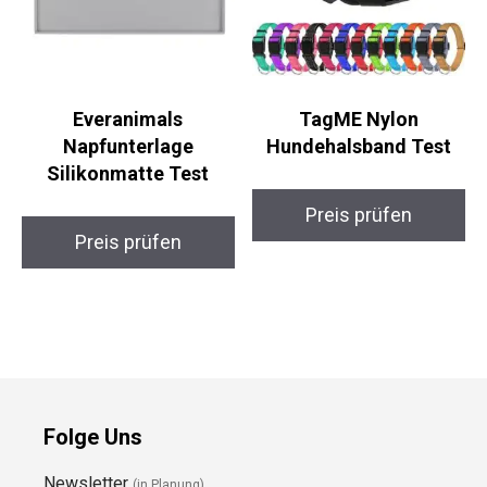
Everanimals
TagME Nylon
Napfunterlage
Hundehalsband Test
Silikonmatte Test
Preis prüfen
Preis prüfen
Folge Uns
Newsletter
(in Planung)