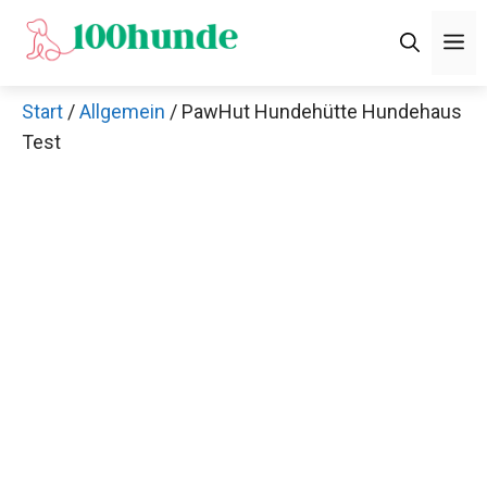
Zum
M
Inhalt
springen
Start
/
Allgemein
/ PawHut Hundehütte Hundehaus
Test