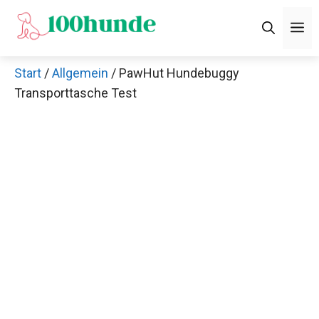
Zum
M
Inhalt
springen
Start
/
Allgemein
/ PawHut Hundebuggy
Transporttasche Test