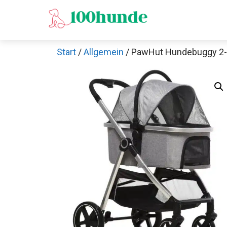
Zum
Inhalt
springen
Start
/
Allgemein
/ PawHut Hundebuggy 2-i