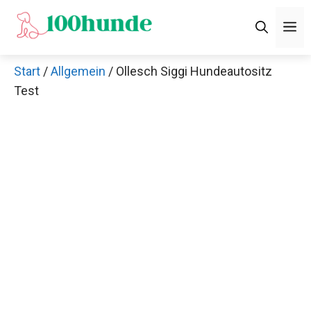
Zum
M
Inhalt
springen
Start
/
Allgemein
/ Ollesch Siggi Hundeautositz
Test