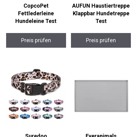
CopcoPet
AUFUN Haustiertreppe
Fettlederleine
Klappbar Hundetreppe
Hundeleine Test
Test
Preis prüfen
Preis prüfen
Suredoo
Everanimals