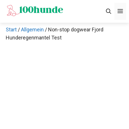
Zum
M
Inhalt
springen
Start
/
Allgemein
/ Non-stop dogwear Fjord
Hunderegenmantel Test