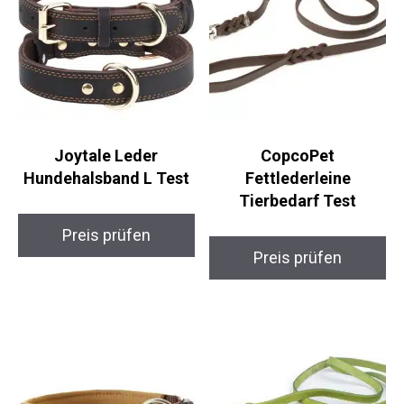
Joytale Leder
CopcoPet
Hundehalsband L Test
Fettlederleine
Tierbedarf Test
Preis prüfen
Preis prüfen