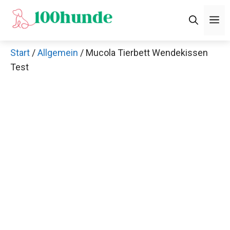
Zum
M
Inhalt
springen
Start
/
Allgemein
/ Mucola Tierbett Wendekissen
Test