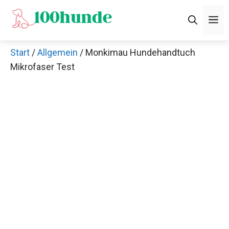
Zum
M
Inhalt
springen
Start
/
Allgemein
/ Monkimau Hundehandtuch
Mikrofaser Test