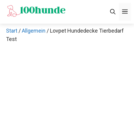
Zum
M
Inhalt
springen
Start
/
Allgemein
/ Lovpet Hundedecke Tierbedarf
Test