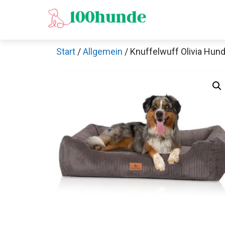
Zum
Inhalt
springen
Start
/
Allgemein
/ Knuffelwuff Olivia Hun