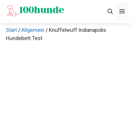
Zum
M
Inhalt
springen
Start
/
Allgemein
/ Knuffelwuff Indianapolis
Hundebett Test