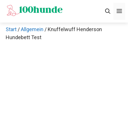
Zum
M
Inhalt
springen
Start
/
Allgemein
/ Knuffelwuff Henderson
Hundebett Test