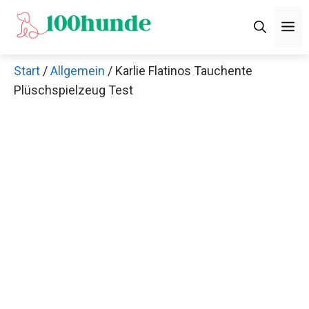
Zum
M
Inhalt
springen
Start
/
Allgemein
/ Karlie Flatinos Tauchente
Plüschspielzeug Test