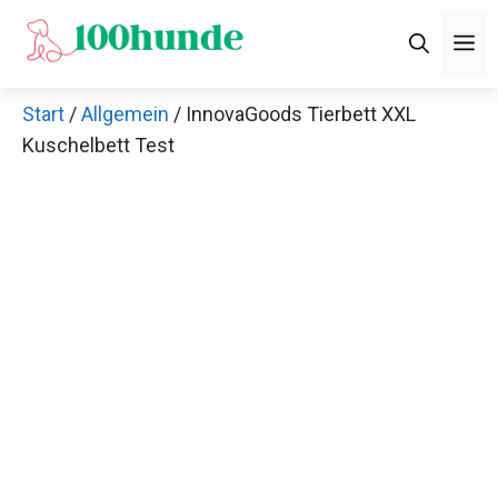
Zum
M
Inhalt
springen
Start
/
Allgemein
/ InnovaGoods Tierbett XXL
Kuschelbett Test