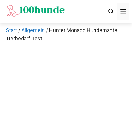
Zum
M
Inhalt
springen
Start
/
Allgemein
/ Hunter Monaco Hundemantel
Tierbedarf Test