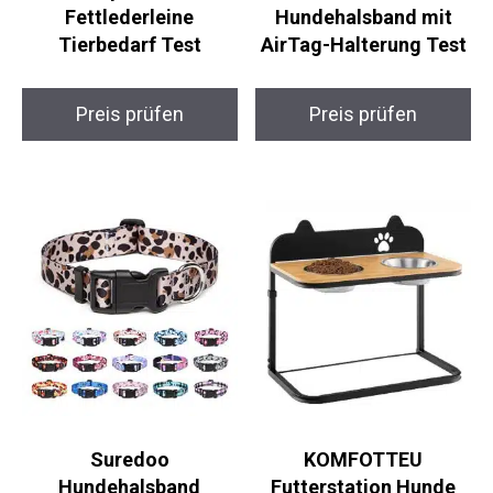
Fettlederleine
Hundehalsband mit
Tierbedarf Test
AirTag-Halterung Test
Preis prüfen
Preis prüfen
Suredoo
KOMFOTTEU
Hundehalsband
Futterstation Hunde