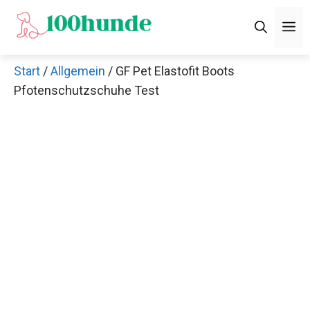
Zum
M
Inhalt
springen
Start
/
Allgemein
/ GF Pet Elastofit Boots
Pfotenschutzschuhe Test